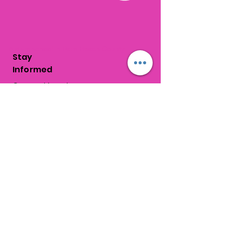
Autism school in Palm Beach County
Stay
Informed
Get monthly updates
about school news,
events and progress!
Subscribe Now
Get In
Touch
1310 Old Congress Avenue
West Palm Beach, FL
33409