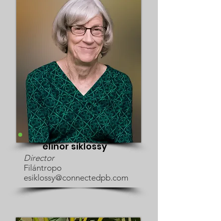
elinor siklossy
Director
Filántropo
esiklossy@connectedpb.com