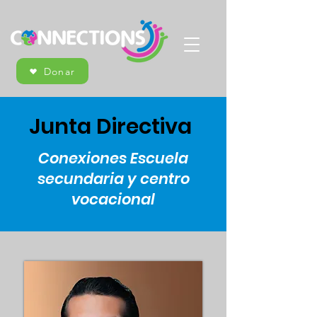
Donar
Junta Directiva
Conexiones Escuela
secundaria y centro
vocacional