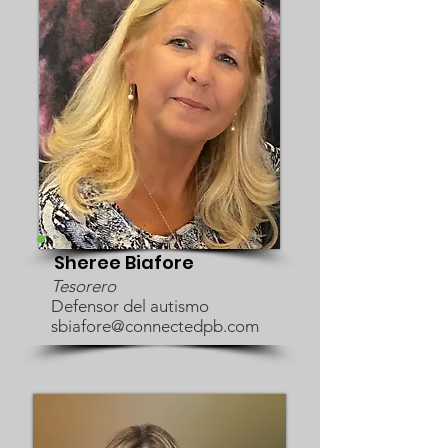
Sheree Biafore
Tesorero
Defensor del autismo
sbiafore@connectedpb.com