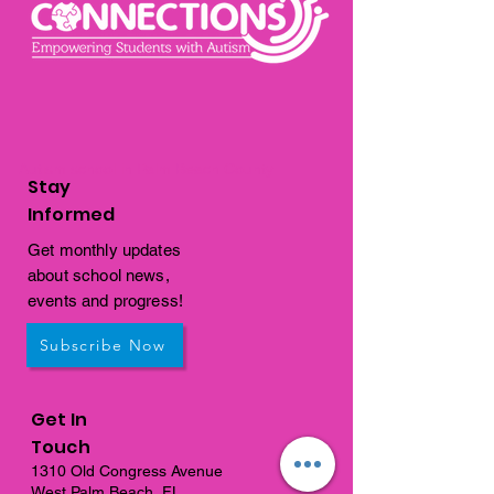
Autism school in Palm Beach County
Stay
Informed
Get monthly updates
about school news,
events and progress!
Subscribe Now
Get In
Touch
1310 Old Congress Avenue
West Palm Beach, FL