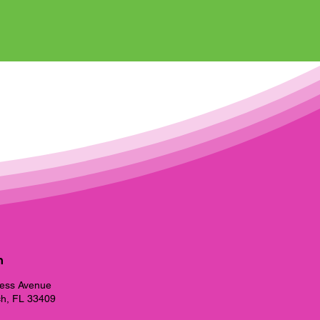
h
ess Avenue
h, FL 33409