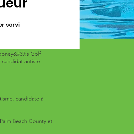
queur
er servi
Rooney&#39;s Golf
 candidat autiste
tisme, candidate à
.
f Palm Beach County et