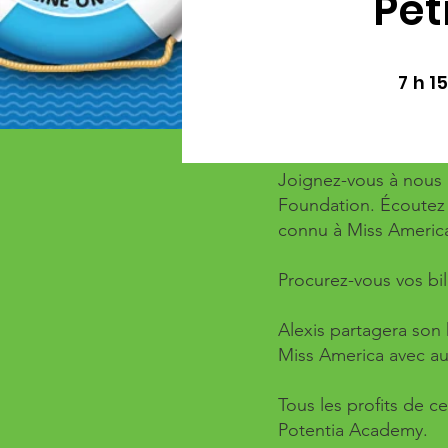
Pet
7 h 1
Joignez-vous à nous 
Foundation. Écoutez l
connu à Miss Americ
Procurez-vous vos bille
Alexis partagera son
Miss America avec aut
Tous les profits de 
Potentia Academy.