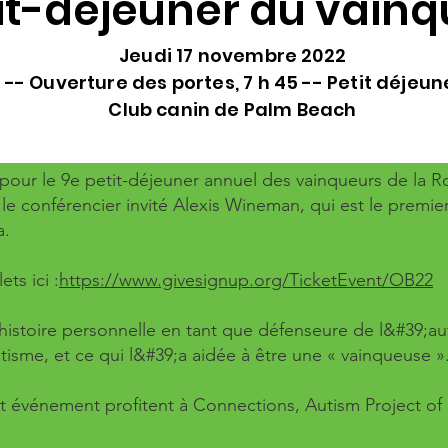
it-déjeuner du vain
Jeudi 17 novembre 2022
5 -- Ouverture des portes, 7 h 45 -- Petit déjeun
Club canin de Palm Beach
pour le 9e petit-déjeuner annuel des vainqueurs de la 
e conférencier invité Alexis Wineman, qui est le premier
a.
ts ici :
https://www.givesignup.org/TicketEvent/OB22
 histoire personnelle en tant que défenseure de l&#39;au
isme, et ce qui l&#39;a aidée à être une « vainqueuse »
cet événement profitent à Connections, Autism Project o