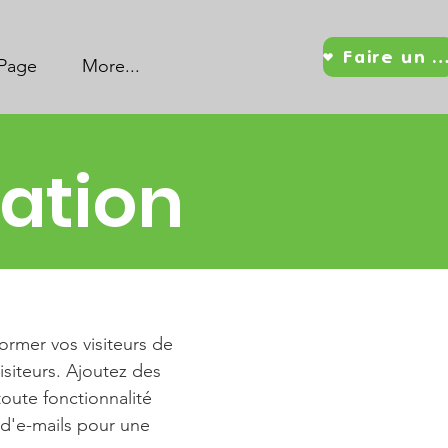
Faire un d
Page
More...
sation
former vos visiteurs de
visiteurs. Ajoutez des
toute fonctionnalité
 d'e-mails pour une