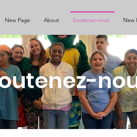
New Page
About
Soutenez-nous
New 
outenez-no