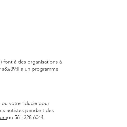
0, avenue du Vieux Congrès
 Palm Beach, Floride 33409
 font à des organisations à
 s&#39;il a un programme
 ou votre fiducie pour
nts autistes pendant des
com
ou 561-328-6044.