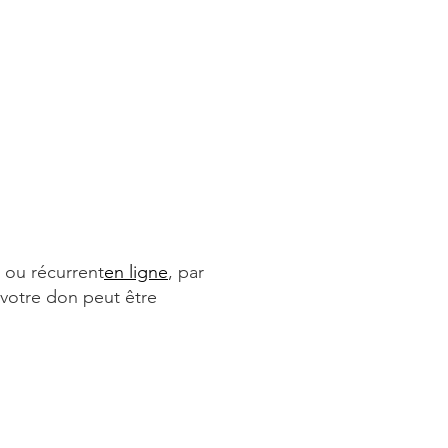
 ou récurrent
en ligne
, par
 votre don peut être
En personne