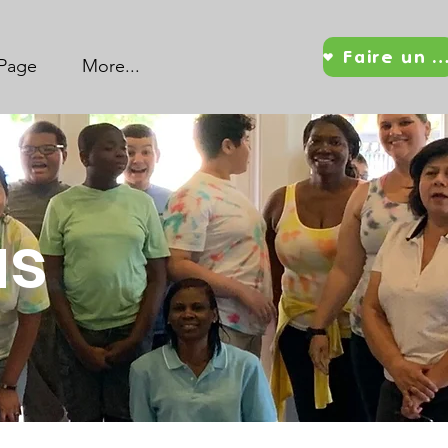
Faire un d
Page
More...
us