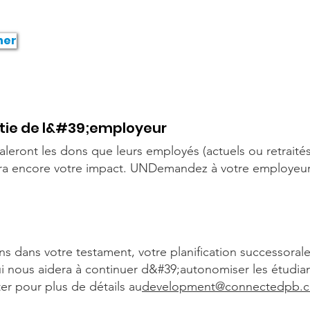
Faire un don déductible des impôts‏.
Il est également facile de faire un don hors ligne.
131
Tél : 561-328-6044
West
ner
tie de l&#39;employeur
ront les dons que leurs employés (actuels ou retraités)
dra encore votre impact. UN
Demandez à votre employeur
 dans votre testament, votre planification successorale
ui nous aidera à continuer d&#39;autonomiser les étudia
er pour plus de détails au
development@connectedpb.