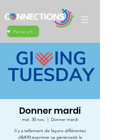
Faire un don
Donner mardi
mar. 30 nov.
  |  
Donner mardi
Il y a tellement de façons différentes
d&#39;exprimer sa générosité le