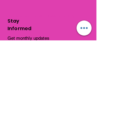
Autism school in Palm Beach County
Stay
Informed
Get monthly updates
about school news,
events and progress!
Subscribe Now
Get In
Touch
1310 Old Congress Avenue
West Palm Beach, FL
33409
connections@connectedpb.co
m