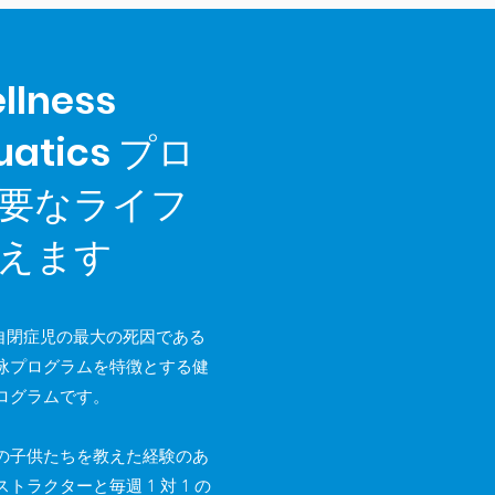
llness
uatics プロ
要なライフ
えます
徴は、自閉症児の最大の死因である
泳プログラムを特徴とする健
ログラムです。
の子供たちを教えた経験のあ
ラクターと毎週 1 対 1 の