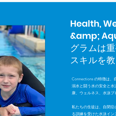
Health, We
&amp; Aq
グラムは重
スキルを教
Connections の特
溺水と闘う水の安全と水
康、ウェルネス、水泳プ
私たちの生徒は、自閉症
る訓練を受けた水泳インスト