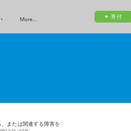
寄付
い
More...
にある、または関連する障害を