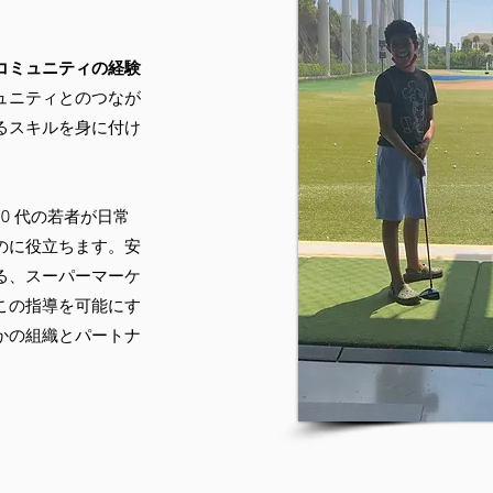
コミュニティの経験
ュニティとのつなが
るスキルを身に付け
0 代の若者が日常
のに役立ちます。安
る、スーパーマーケ
この指導を可能にす
かの組織とパートナ
。