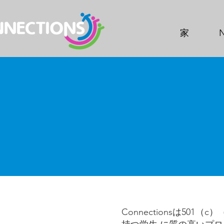
家
Connectionsは5