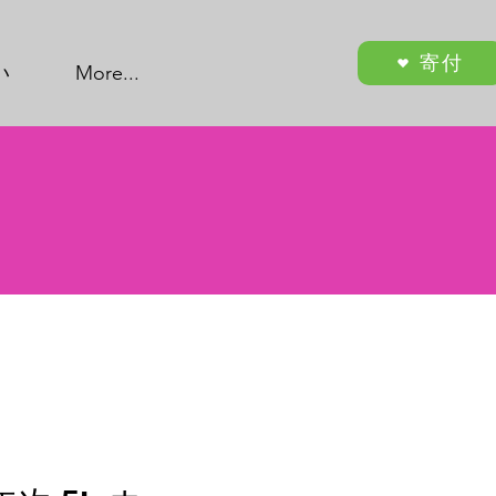
寄付
い
More...