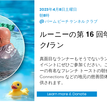
2023年4月8日土曜日
朝8時
@ パーム ビーチ ケンネル クラブ
ルーニーの第 16 回
ク/ラン
真面目なランナーもそうでないラ
イベントにぜひご参加ください。
ーの有名なフレンチ トーストの朝食
Connections などの地元の慈
供されます。
Learn more & Donate