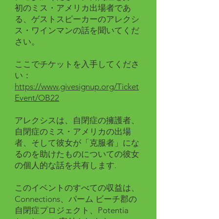
初のミス・アメリカ出場者であ
る、ゲストスピーカーのアレクシ
ス・ワインマンの話を聞いてくだ
さい。
ここでチケットを入手してくださ
い：
https://www.givesignup.org/Ticket
Event/OB22
アレクシスは、自閉症の擁護者、
自閉症のミス・アメリカの出場
者、そして彼女が「克服者」にな
るのを助けたものについての彼女
の個人的な話を共有します.
このイベントのすべての収益は、
Connections、パーム ビーチ郡の
自閉症プロジェクト、Potentia