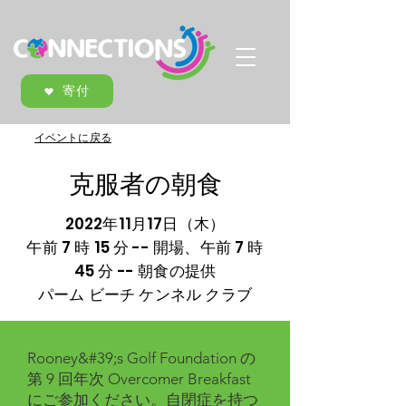
寄付
イベントに戻る
克服者の朝食
2022年11月17日（木）
午前 7 時 15 分 -- 開場、午前 7 時
45 分 -- 朝食の提供
パーム ビーチ ケンネル クラブ
Rooney&#39;s Golf Foundation の
第 9 回年次 Overcomer Breakfast
にご参加ください。自閉症を持つ