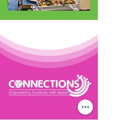
Autism school in Palm Beach County
Stay