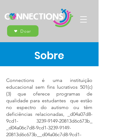
Doar
Sobre
Connections é uma instituição
educacional sem fins lucrativos 501(c)
(3) que oferece programas de
qualidade para estudantes que estão
no espectro do autismo ou têm
deficiências relacionadas, ​_d04a07d8-
9cd1-
3239-9149
-20813d6c673b_​​
_d04a06c7d8-9cd1-3239-9149-
20813d6c673b__d04a06c7d8-9cd1-