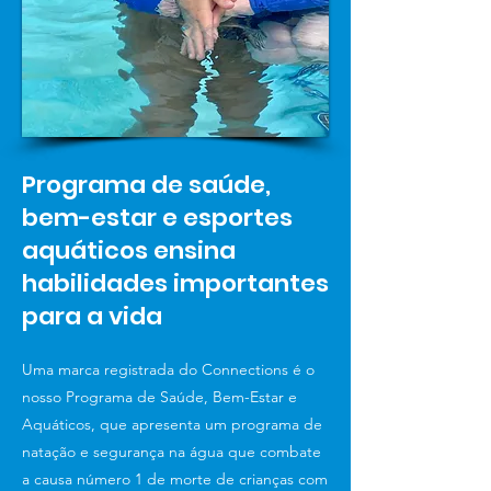
Programa de saúde,
bem-estar e esportes
aquáticos ensina
habilidades importantes
para a vida
Uma marca registrada do Connections é o
nosso Programa de Saúde, Bem-Estar e
Aquáticos, que apresenta um programa de
natação e segurança na água que combate
a causa número 1 de morte de crianças com