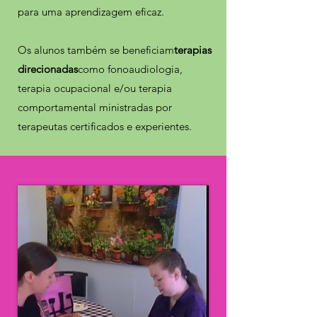
para uma aprendizagem eficaz.
Os alunos também se beneficiam
terapias
direcionadas
como fonoaudiologia,
terapia ocupacional e/ou terapia
comportamental ministradas por
terapeutas certificados e experientes.