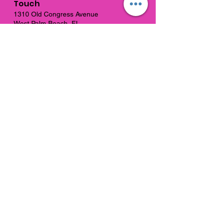
Touch
1310 Old Congress Avenue
West Palm Beach, FL
33409
connections@connectedpb.co
m
Call:
561-328-
6044
Fax:
561-584-6868
Request a tour
© 2026 Connections |
Terms of Use &
Privacy Policy
Non-Discrimination Statement
|
Suspicious Activity Reporting App
Connections Education Center School
Improvement Rating