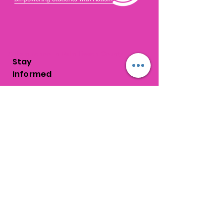
Autism school in Palm Beach County
Stay
Informed
Get monthly updates
about school news,
events and progress!
Subscribe Now
Get In
Touch
1310 Old Congress Avenue
West Palm Beach, FL
33409