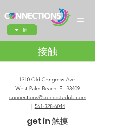
捐
接触
1310 Old Congress Ave.
West Palm Beach, FL 33409
connections@connectedpb.com
|
561-328-6044
get in 触摸