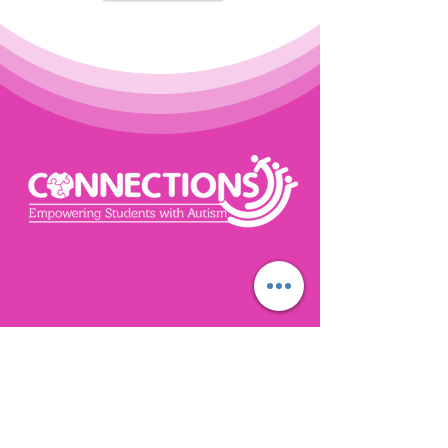
Autism school in Palm Beach County
Stay
Informed
Get monthly updates
about school news,
events and progress!