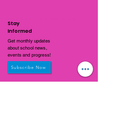
Autism school in Palm Beach County
Stay
Informed
Get monthly updates
about school news,
events and progress!
Subscribe Now
Get In
Touch
1310 Old Congress Avenue
West Palm Beach, FL
33409
connections@connectedpb.co
m